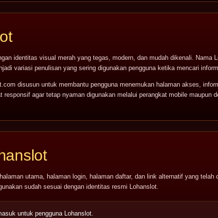
ot
engan identitas visual merah yang tegas, modern, dan mudah dikenali. Nama L
adi variasi penulisan yang sering digunakan pengguna ketika mencari inform
t.com
disusun untuk membantu pengguna menemukan halaman akses, inform
uat responsif agar tetap nyaman digunakan melalui perangkat mobile maupun d
hanslot
halaman utama, halaman login, halaman daftar, dan link alternatif yang tela
gunakan sudah sesuai dengan identitas resmi Lohanslot.
asuk untuk pengguna Lohanslot.