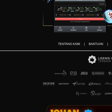
TENTANG KAMI
|
BANTUAN
|