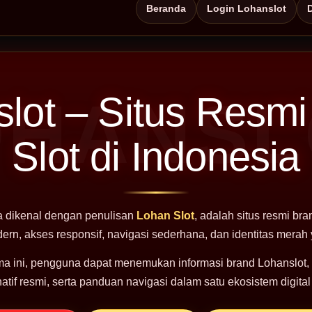
lot – Situs Resm
Slot di Indonesia
ga dikenal dengan penulisan
Lohan Slot
, adalah situs resmi bra
rn, akses responsif, navigasi sederhana, dan identitas merah
ma ini, pengguna dapat menemukan informasi brand Lohanslot, 
ernatif resmi, serta panduan navigasi dalam satu ekosistem digita