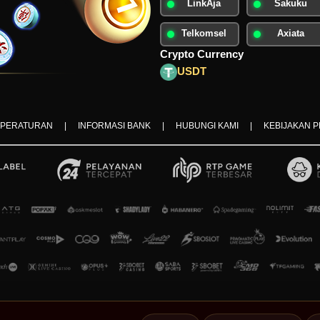
Telkomsel
Axiata
Crypto Currency
USDT
PERATURAN
|
INFORMASI BANK
|
HUBUNGI KAMI
|
KEBIJAKAN P
Beranda
Login Lohanslot