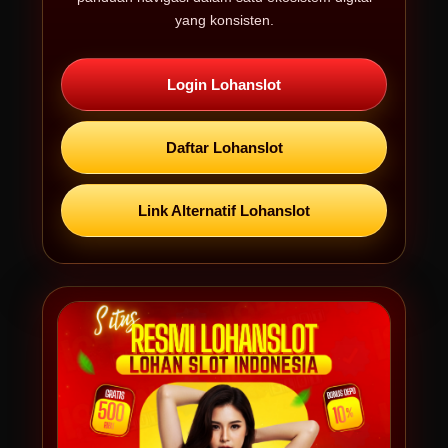
yang konsisten.
Login Lohanslot
Daftar Lohanslot
Link Alternatif Lohanslot