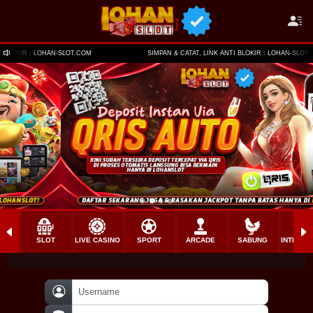
 LOHAN-SLOT.COM
SIMPAN & CATAT, LINK ANTI BLOKIR : LOHAN-SLOT.COM
SLOT
LIVE CASINO
SPORT
ARCADE
SABUNG
INTERAC