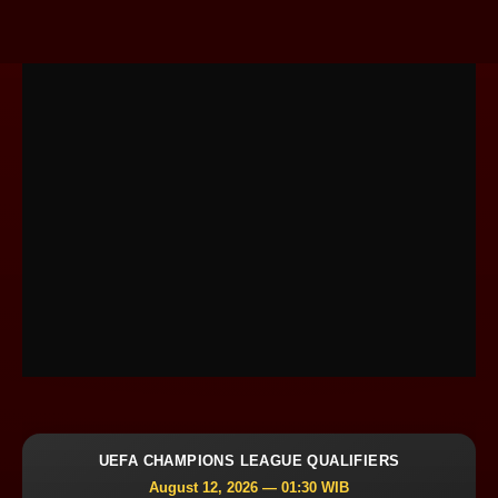
UEFA CHAMPIONS LEAGUE QUALIFIERS
August 12, 2026 — 01:30 WIB