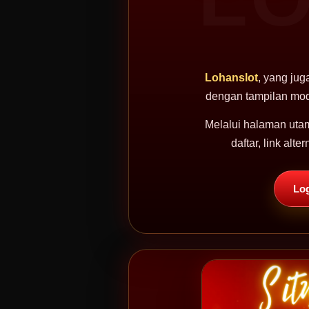
Lohanslot
, yang ju
dengan tampilan mode
Melalui halaman uta
daftar, link alt
Log