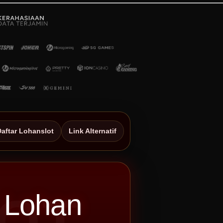
Daftar Lohanslot
Link Alternatif
i Lohan