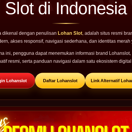
Slot di Indonesia
ga dikenal dengan penulisan
Lohan Slot
, adalah situs resmi bra
rn, akses responsif, navigasi sederhana, dan identitas merah
ma ini, pengguna dapat menemukan informasi brand Lohanslot, 
ernatif resmi, serta panduan navigasi dalam satu ekosistem digita
in Lohanslot
Daftar Lohanslot
Link Alternatif Loha