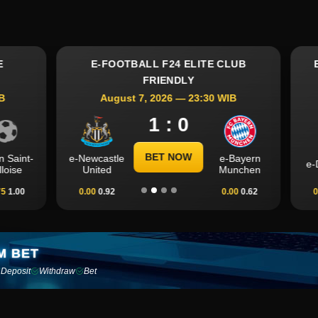
E-FOOTBALL F24 ELITE CLUB
E-
FRIENDLY
August 7, 2026 — 23:30 WIB
1 : 0
BET NOW
Saint-
e-Newcastle
e-Bayern
e-D
oise
United
Munchen
1.00
0.00
0.92
0.00
0.62
0.0
M BET
Deposit
Withdraw
Bet