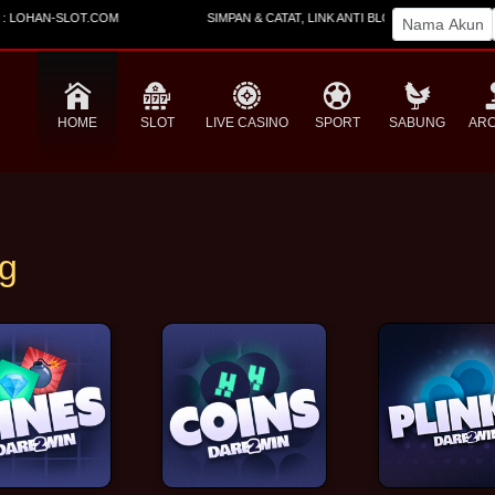
HAN-SLOT.COM
SIMPAN & CATAT, LINK ANTI BLOKIR : LOHAN-SLOT.COM
HOME
SLOT
LIVE CASINO
SPORT
SABUNG
AR
g