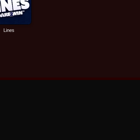
Lines