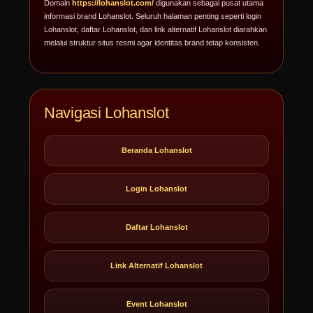
Domain
https://lohanslot.com/
digunakan sebagai pusat utama
informasi brand Lohanslot. Seluruh halaman penting seperti login
Lohanslot, daftar Lohanslot, dan link alternatif Lohanslot diarahkan
melalui struktur situs resmi agar identitas brand tetap konsisten.
Navigasi Lohanslot
Beranda Lohanslot
Login Lohanslot
Daftar Lohanslot
Link Alternatif Lohanslot
Event Lohanslot