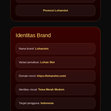
Promosi Lohanslot
Identitas Brand
Nama brand:
Lohanslot
Variasi penulisan:
Lohan Slot
Domain resmi:
https://lohanslot.com/
Identitas visual:
Tema Merah Modern
Target pengguna:
Indonesia