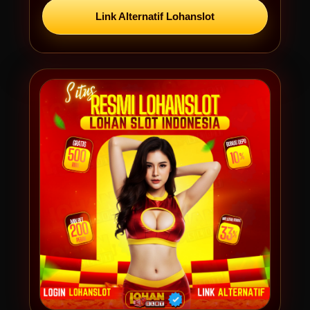
Link Alternatif Lohanslot