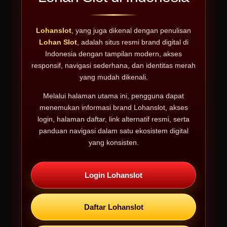
Lohanslot
, yang juga dikenal dengan penulisan
Lohan Slot
, adalah situs resmi brand digital di
Indonesia dengan tampilan modern, akses
responsif, navigasi sederhana, dan identitas merah
yang mudah dikenali.
Melalui halaman utama ini, pengguna dapat
menemukan informasi brand Lohanslot, akses
login, halaman daftar, link alternatif resmi, serta
panduan navigasi dalam satu ekosistem digital
yang konsisten.
Login Lohanslot
Daftar Lohanslot