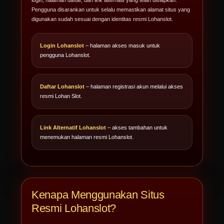
Pengguna disarankan untuk selalu memastikan alamat situs yang
digunakan sudah sesuai dengan identitas resmi Lohanslot.
Login Lohanslot
– halaman akses masuk untuk
pengguna Lohanslot.
Daftar Lohanslot
– halaman registrasi akun melalui akses
resmi Lohan Slot.
Link Alternatif Lohanslot
– akses tambahan untuk
menemukan halaman resmi Lohanslot.
Kenapa Menggunakan Situs
Resmi Lohanslot?