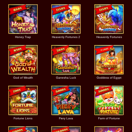
Honey Trap
Heavenly Fortunes 2
Heavenly Fortunes
God of Wealth
Ganesha Luck
Goddess of Egypt
Fortune Lions
Fiery Lava
Farm of Fortune