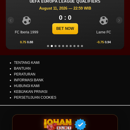
UEFA EUROPA LEAGUE QUALIFIERS
August 11, 2026 — 22:59 WIB
0 : 0
Previous
Next
BET NOW
FC Iberia 1999
Larne FC
0.75
0.88
-0.75
0.94
TENTANG KAMI
BANTUAN
PERATURAN
INFORMASI BANK
HUBUNGI KAMI
KEBIJAKAN PRIVASI
PERSETUJUAN COOKIES