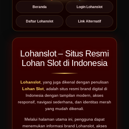
Beranda
Login Lohanslot
Daftar Lohanslot
Link Alternatif
Lohanslot – Situs Resmi
Lohan Slot di Indonesia
Lohanslot
, yang juga dikenal dengan penulisan
Lohan Slot
, adalah situs resmi brand digital di
Indonesia dengan tampilan modern, akses
responsif, navigasi sederhana, dan identitas merah
yang mudah dikenali.
Melalui halaman utama ini, pengguna dapat
menemukan informasi brand Lohanslot, akses