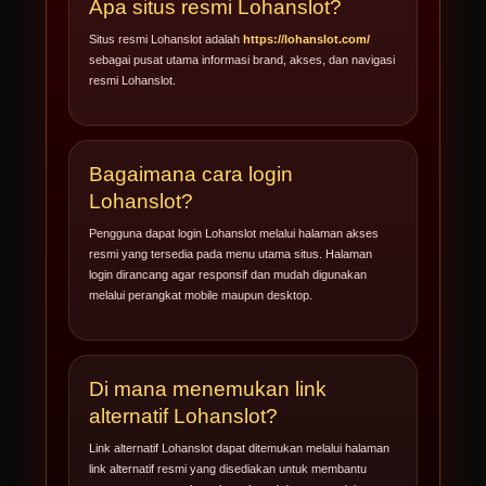
Apa situs resmi Lohanslot?
Situs resmi Lohanslot adalah
https://lohanslot.com/
sebagai pusat utama informasi brand, akses, dan navigasi
resmi Lohanslot.
Bagaimana cara login
Lohanslot?
Pengguna dapat login Lohanslot melalui halaman akses
resmi yang tersedia pada menu utama situs. Halaman
login dirancang agar responsif dan mudah digunakan
melalui perangkat mobile maupun desktop.
Di mana menemukan link
alternatif Lohanslot?
Link alternatif Lohanslot dapat ditemukan melalui halaman
link alternatif resmi yang disediakan untuk membantu