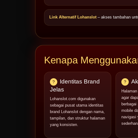
Link Alternatif Lohanslot
– akses tambahan unt
Kenapa Menggunakan
Identitas Brand
Ak
Jelas
Halaman 
agar dapa
Lohanslot.com digunakan
berbagai
sebagai pusat utama identitas
mobile d
brand Lohanslot dengan nama,
navigasi 
tampilan, dan struktur halaman
sederhan
yang konsisten.