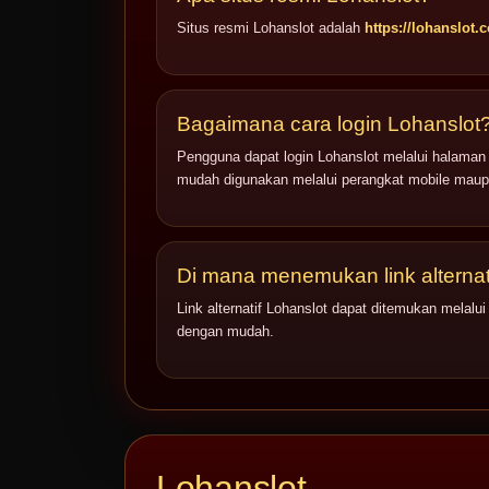
Situs resmi Lohanslot adalah
https://lohanslot.
Bagaimana cara login Lohanslot
Pengguna dapat login Lohanslot melalui halaman
mudah digunakan melalui perangkat mobile maup
Di mana menemukan link alternat
Link alternatif Lohanslot dapat ditemukan mela
dengan mudah.
Lohanslot