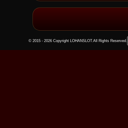
© 2015 - 2026 Copyright LOHANSLOT.
All Rights Reserved.