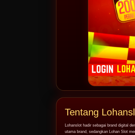
Tentang Lohansl
Lohanslot hadir sebagai brand digital d
utama brand, sedangkan Lohan Slot menj