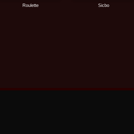
Roulette
Sicbo