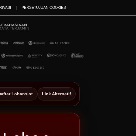
RIVASI
|
PERSETUJUAN COOKIES
Daftar Lohanslot
Link Alternatif