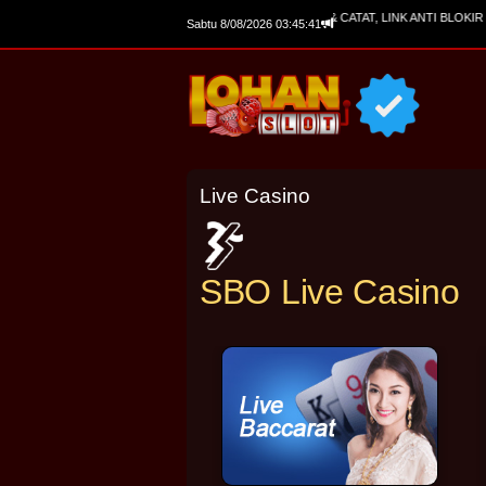
SIMPAN & CATAT, LINK ANTI BLOKIR : LO
Sabtu 8/08/2026 03:45:43
Live Casino
SBO Live Casino