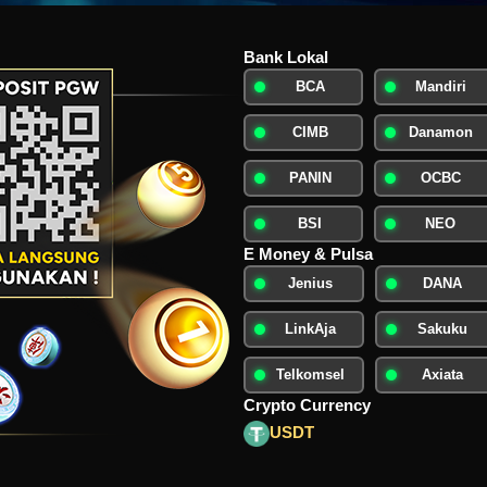
Bank Lokal
BCA
Mandiri
CIMB
Danamon
PANIN
OCBC
BSI
NEO
E Money & Pulsa
Jenius
DANA
LinkAja
Sakuku
Telkomsel
Axiata
Crypto Currency
USDT