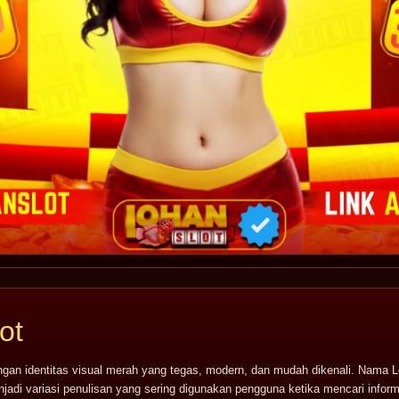
ot
engan identitas visual merah yang tegas, modern, dan mudah dikenali. Nama L
adi variasi penulisan yang sering digunakan pengguna ketika mencari inform