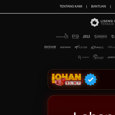
TENTANG KAMI
|
BANTUAN
|