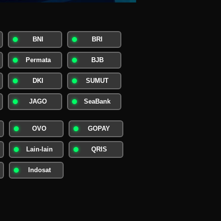
BNI
BRI
Permata
BJB
DKI
SUMUT
JAGO
SeaBank
OVO
GOPAY
Lain-lain
QRIS
Indosat