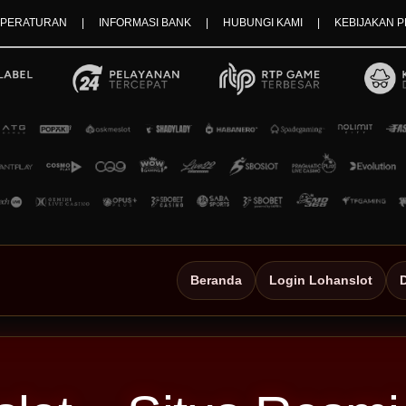
PERATURAN
|
INFORMASI BANK
|
HUBUNGI KAMI
|
KEBIJAKAN P
Beranda
Login Lohanslot