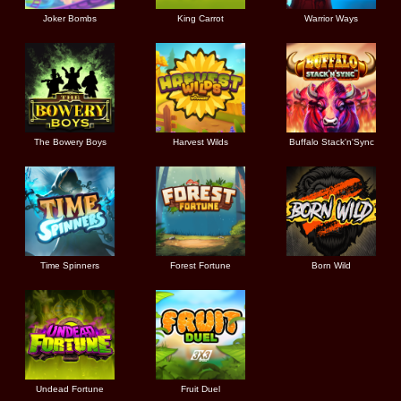
Joker Bombs
King Carrot
Warrior Ways
The Bowery Boys
Harvest Wilds
Buffalo Stack'n'Sync
Time Spinners
Forest Fortune
Born Wild
Undead Fortune
Fruit Duel