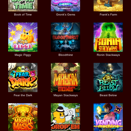
Book of Time
Gronk's Gems
Frank's Farm
Magic Piggy
Bloodthirst
Ronin Stackways
Fear the Dark
Mayan Stackways
Beast Below