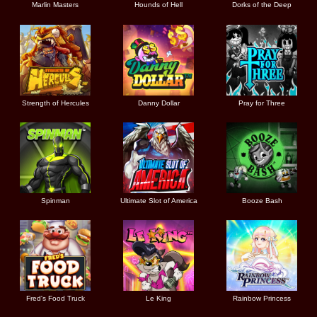
Marlin Masters
Hounds of Hell
Dorks of the Deep
Strength of Hercules
Danny Dollar
Pray for Three
Ultimate Slot of America
Booze Bash
Spinman
Le King
Fred's Food Truck
Rainbow Princess