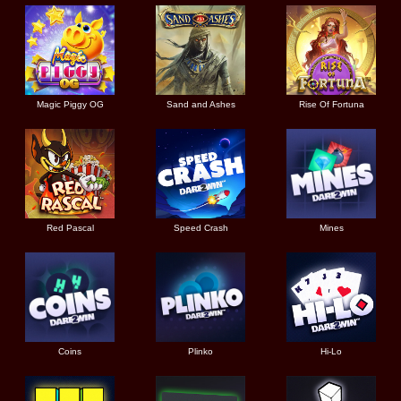
Magic Piggy OG
Sand and Ashes
Rise Of Fortuna
Red Pascal
Speed Crash
Mines
Coins
Plinko
Hi-Lo