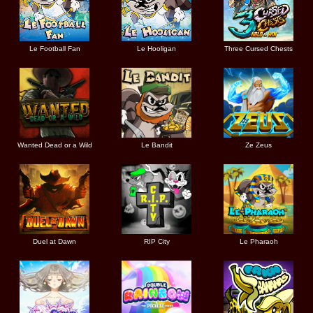
Le Football Fan
Le Hooligan
Three Cursed Chests
Wanted Dead or a Wild
Le Bandit
Ze Zeus
Duel at Dawn
RIP City
Le Pharaoh