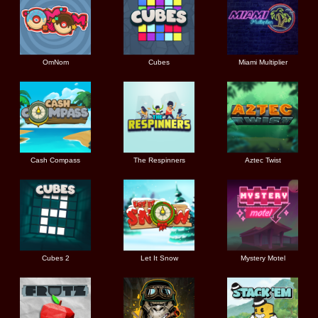
OmNom
Cubes
Miami Multiplier
Cash Compass
The Respinners
Aztec Twist
Cubes 2
Let It Snow
Mystery Motel