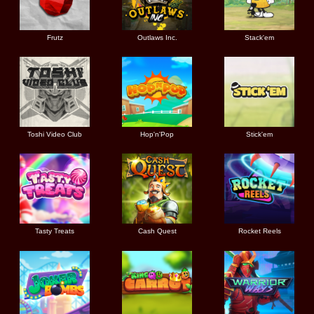
Frutz
Outlaws Inc.
Stack'em
Toshi Video Club
Hop'n'Pop
Stick'em
Tasty Treats
Cash Quest
Rocket Reels