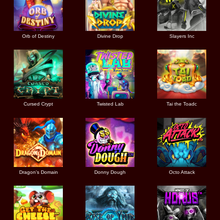
Orb of Destiny
Divine Drop
Slayers Inc
Cursed Crypt
Twisted Lab
Tai the Toadc
Dragon's Domain
Donny Dough
Octo Attack