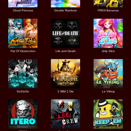
Cloud Princess
Double Rainbow
FRKN Bananas
Fist Of Destruction
Life and Death
Jelly Slice
SixSixSix
2 Wild 2 Die
Le Viking