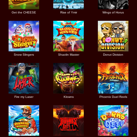
Get the CHEESE
Rise of Ymir
Wings of Horus
Snow Slingers
Shaolin Master
Donut Division
Fire my Laser
Klowns
Phoenix Duel Reels