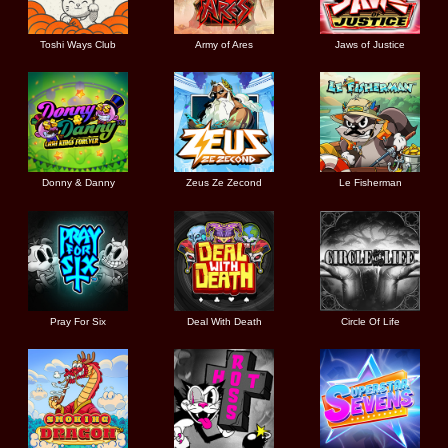
Toshi Ways Club
Army of Ares
Jaws of Justice
Donny & Danny
Zeus Ze Zecond
Le Fisherman
Pray For Six
Deal With Death
Circle Of Life