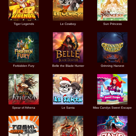
Tiger Legends
Le Cowboy
Sun Princess
Forbidden Fury
Belle the Blade Hunter
Grinning Harvest
Spear of Athena
Le Santa
Miss Candys Sweet Escape