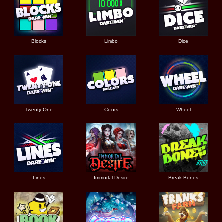
Blocks
Limbo
Dice
Twenty-One
Colors
Wheel
Lines
Immortal Desire
Break Bones