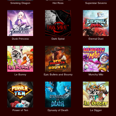
Smoking Dragon
Hot Ross
Superstar Sevens
Dusk Princess
Dark Spiral
Eternal Duel
Le Bunny
Epic Bullets and Bounty
Munchy Milo
Power of Ten
Dynasty of Death
Le Digger