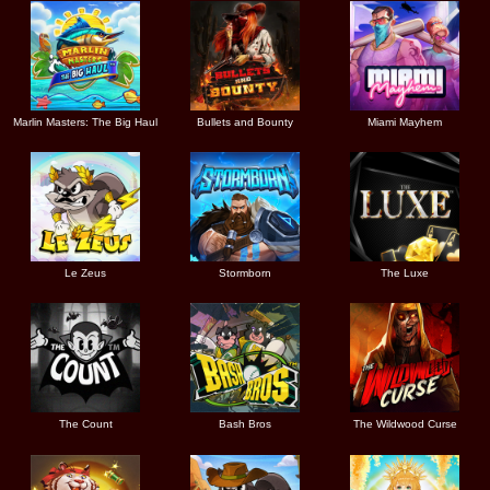
Marlin Masters: The Big Haul
Bullets and Bounty
Miami Mayhem
Le Zeus
Stormborn
The Luxe
The Count
Bash Bros
The Wildwood Curse