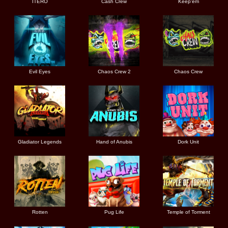
ITERO
Cash Crew
Keep'em
Evil Eyes
Chaos Crew 2
Chaos Crew
Gladiator Legends
Hand of Anubis
Dork Unit
Rotten
Pug Life
Temple of Torment