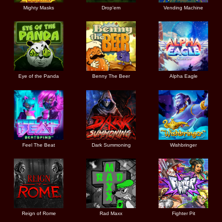
Mighty Masks
Drop'em
Vending Machine
Eye of the Panda
Benny The Beer
Alpha Eagle
Feel The Beat
Dark Summoning
Wishbringer
Reign of Rome
Rad Maxx
Fighter Pit