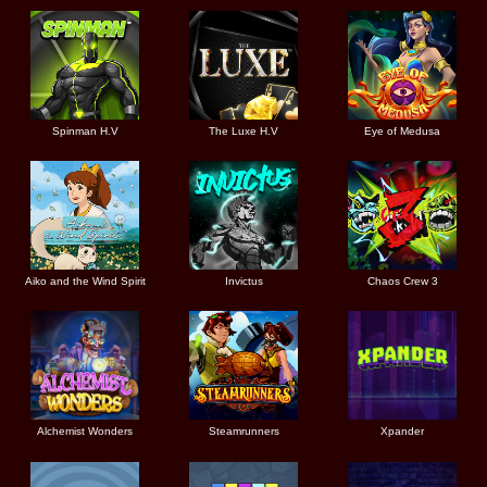
Spinman H.V
The Luxe H.V
Eye of Medusa
Aiko and the Wind Spirit
Invictus
Chaos Crew 3
Alchemist Wonders
Steamrunners
Xpander