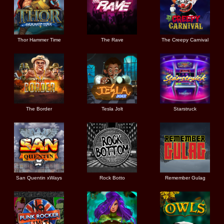
Thor Hammer Time
The Rave
The Creepy Carnival
The Border
Tesla Jolt
Starstruck
San Quentin xWays
Rock Botto
Remember Gulag