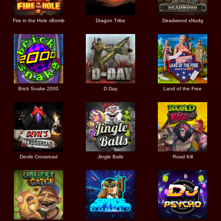
Fire in the Hole xBomb
Dragon Tribe
Deadwood xNudg
Brick Snake 2000
D Day
Land of the Free
Devils Crossroad
Jingle Balls
Road Kill