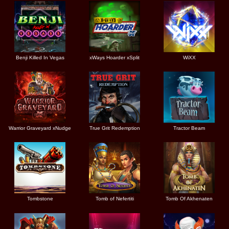
Benji Killed In Vegas
xWays Hoarder xSplit
WiXX
Warrior Graveyard xNudge
True Grit Redemption
Tractor Beam
Tombstone
Tomb of Nefertiti
Tomb Of Akhenaten