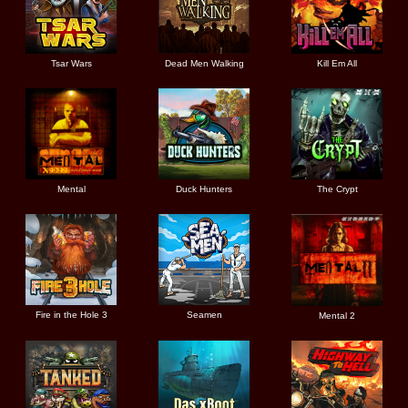
Tsar Wars
Dead Men Walking
Kill Em All
Mental
Duck Hunters
The Crypt
Fire in the Hole 3
Seamen
Mental 2