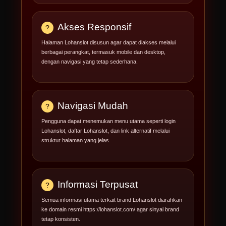
Akses Responsif
Halaman Lohanslot disusun agar dapat diakses melalui
berbagai perangkat, termasuk mobile dan desktop,
dengan navigasi yang tetap sederhana.
Navigasi Mudah
Pengguna dapat menemukan menu utama seperti login
Lohanslot, daftar Lohanslot, dan link alternatif melalui
struktur halaman yang jelas.
Informasi Terpusat
Semua informasi utama terkait brand Lohanslot diarahkan
ke domain resmi https://lohanslot.com/ agar sinyal brand
tetap konsisten.