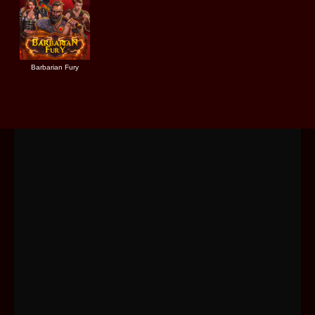
Barbarian Fury