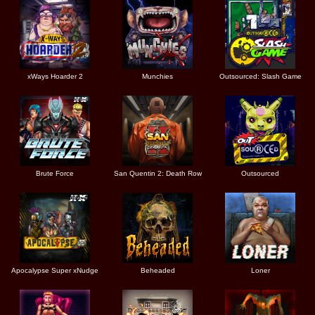
xWays Hoarder 2
Munchies
Outsourced: Slash Game
Brute Force
San Quentin 2: Death Row
Outsourced
Apocalypse Super xNudge
Beheaded
Loner