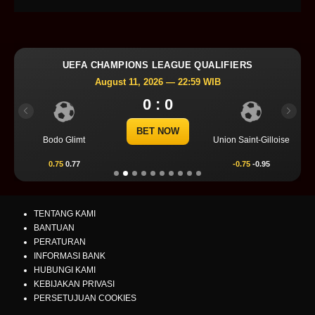
UEFA CHAMPIONS LEAGUE QUALIFIERS
August 11, 2026 — 22:59 WIB
0 : 0
Previous
Next
BET NOW
Bodo Glimt
Union Saint-Gilloise
0.75
0.77
-0.75
-0.95
TENTANG KAMI
BANTUAN
PERATURAN
INFORMASI BANK
HUBUNGI KAMI
KEBIJAKAN PRIVASI
PERSETUJUAN COOKIES