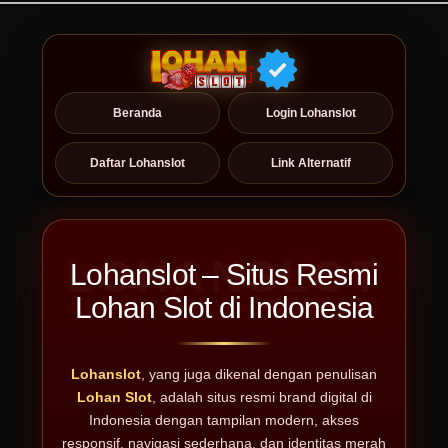
Beranda
Login Lohanslot
Daftar Lohanslot
Link Alternatif
Lohanslot – Situs Resmi
Lohan Slot di Indonesia
Lohanslot
, yang juga dikenal dengan penulisan
Lohan Slot
, adalah situs resmi brand digital di
Indonesia dengan tampilan modern, akses
responsif, navigasi sederhana, dan identitas merah