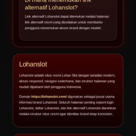
alternatif Lohanslot?
Link alternatif Lohanslot dapat ditemukan melalui halaman
link alternatif resmi yang disediakan untuk membantu
pengguna menemukan akses brand dengan mudah.
Lohanslot
Lohanslot adalah situs resmi Lohan Slot dengan tampilan modern,
akses responsif, navigasi sederhana, dan struktur halaman yang
mudah dipahami oleh pengguna Indonesia.
Domain
https://lohanslot.com/
digunakan sebagai pusat utama
informasi brand Lohanslot. Seluruh halaman penting seperti login
Lohanslot, daftar Lohanslot, dan link alternatif Lohanslot diarahkan
melalui struktur situs resmi agar identitas brand tetap konsisten.