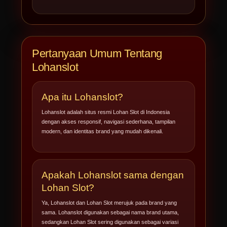
Pertanyaan Umum Tentang
Lohanslot
Apa itu Lohanslot?
Lohanslot adalah situs resmi Lohan Slot di Indonesia
dengan akses responsif, navigasi sederhana, tampilan
modern, dan identitas brand yang mudah dikenali.
Apakah Lohanslot sama dengan
Lohan Slot?
Ya, Lohanslot dan Lohan Slot merujuk pada brand yang
sama. Lohanslot digunakan sebagai nama brand utama,
sedangkan Lohan Slot sering digunakan sebagai variasi