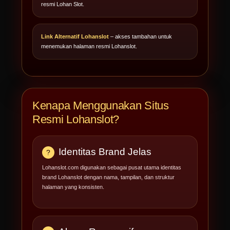
resmi Lohan Slot.
Link Alternatif Lohanslot
– akses tambahan untuk
menemukan halaman resmi Lohanslot.
Kenapa Menggunakan Situs
Resmi Lohanslot?
Identitas Brand Jelas
Lohanslot.com digunakan sebagai pusat utama identitas
brand Lohanslot dengan nama, tampilan, dan struktur
halaman yang konsisten.