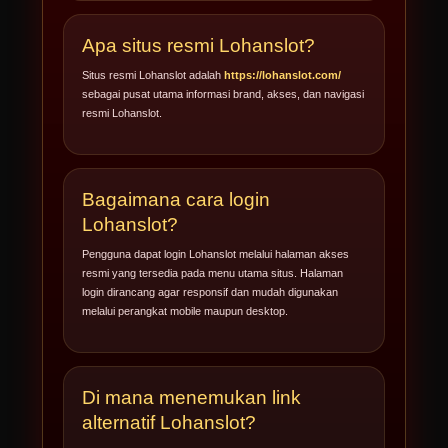
Apa situs resmi Lohanslot?
Situs resmi Lohanslot adalah
https://lohanslot.com/
sebagai pusat utama informasi brand, akses, dan navigasi
resmi Lohanslot.
Bagaimana cara login
Lohanslot?
Pengguna dapat login Lohanslot melalui halaman akses
resmi yang tersedia pada menu utama situs. Halaman
login dirancang agar responsif dan mudah digunakan
melalui perangkat mobile maupun desktop.
Di mana menemukan link
alternatif Lohanslot?