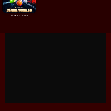
Marbles Lobby