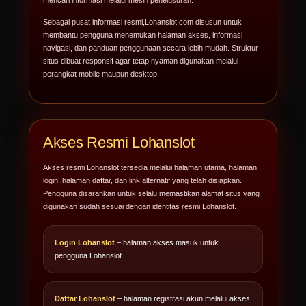
mencari informasi melalui mesin penelusuran.
Sebagai pusat informasi resmi,
Lohanslot.com
disusun untuk
membantu pengguna menemukan halaman akses, informasi
navigasi, dan panduan penggunaan secara lebih mudah. Struktur
situs dibuat responsif agar tetap nyaman digunakan melalui
perangkat mobile maupun desktop.
Akses Resmi Lohanslot
Akses resmi Lohanslot tersedia melalui halaman utama, halaman
login, halaman daftar, dan link alternatif yang telah disiapkan.
Pengguna disarankan untuk selalu memastikan alamat situs yang
digunakan sudah sesuai dengan identitas resmi Lohanslot.
Login Lohanslot
– halaman akses masuk untuk
pengguna Lohanslot.
Daftar Lohanslot
– halaman registrasi akun melalui akses