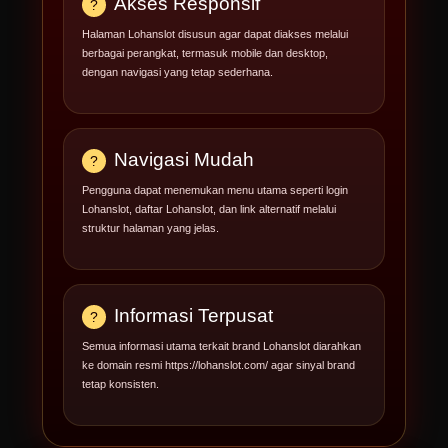
Akses Responsif
Halaman Lohanslot disusun agar dapat diakses melalui
berbagai perangkat, termasuk mobile dan desktop,
dengan navigasi yang tetap sederhana.
Navigasi Mudah
Pengguna dapat menemukan menu utama seperti login
Lohanslot, daftar Lohanslot, dan link alternatif melalui
struktur halaman yang jelas.
Informasi Terpusat
Semua informasi utama terkait brand Lohanslot diarahkan
ke domain resmi https://lohanslot.com/ agar sinyal brand
tetap konsisten.